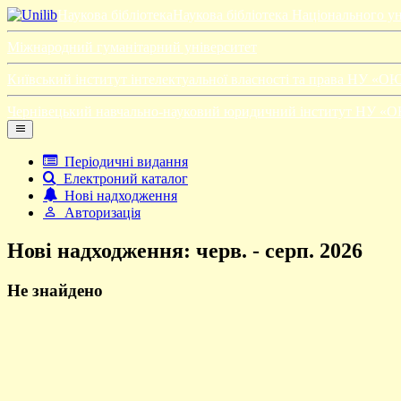
Наукова бібліотека
Наукова бібліотека Національного у
Міжнародний гуманітарний університет
Київський інститут інтелектуальної власності та права НУ «О
Чернівецький навчально-науковий юридичний інститут НУ «
Періодичні видання
Електроний каталог
Нові надходження
Авторизація
Нові надходження: черв. - серп. 2026
Не знайдено