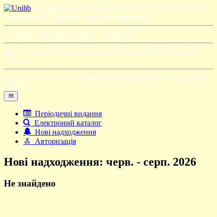
Наукова бібліотека
Наукова бібліотека Національного
університету "Одеська юридична академія"
Міжнародний гуманітарний університет
Київський інститут інтелектуальної власності та права НУ
«ОЮА»
Чернівецький навчально-науковий юридичний інститут НУ
«ОЮА»
Періодичні видання
Електроний каталог
Нові надходження
Авторизація
Нові надходження: черв. - серп. 2026
Не знайдено