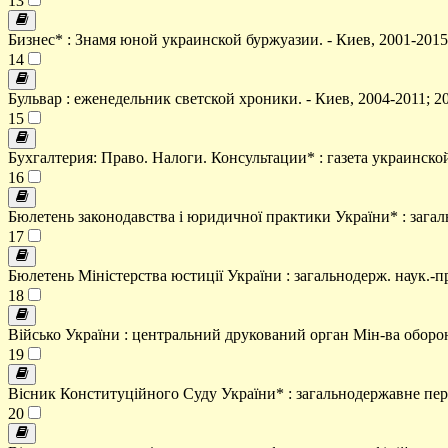
13
Бизнес* : Знамя юной украинской буржуазии. - Киев, 2001-2015
14
Бульвар : еженедельник светской хроники. - Киев, 2004-2011; 2
15
Бухгалтерия: Право. Налоги. Консультации* : газета украинской
16
Бюлетень законодавства і юридичної практики України* : загаль
17
Бюлетень Міністерства юстиції України : загальнодерж. наук.-пр
18
Військо України : центральний друкований орган Мін-ва оборон
19
Вісник Конституційного Суду України* : загальнодержавне пері
20