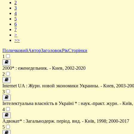
2
3
4
5
6
7
>
>>
Поличковий
Автор
Заголовок
Рік
Сторінки
1
2000* : еженедельник. - Киев, 2002-2020
2
Internet UA : Журн. новой экономики Украины. - Киев, 2003-20
3
Інтелектуальна власність в Україні * : наук.-практ. журн. - Київ,
4
Адвокат* : Загальнодерж. період. вид. - Київ, 1998; 2000-2017
5