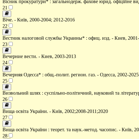
Вісник прокуратури* : загальнодерж. фахове юрид. офіційне вид
21
Віче. - Київ, 2000-2004; 2012-2016
22
Вестник налоговой службы Украины* : офиц. изд. - Киев, 2001-
23
Вечерние вести. - Киев, 2003-2013
24
Вечерняя Одесса* : общ.-полит. регион. газ. - Одесса, 2002-2025
25
Визвольний шлях : суспільно-політичний, науковий та літературн
26
Вища освіта України. - Київ, 2002;2008-2011;2020
27
Вища освіта України : теорет. та наук.-метод. часопис. - Київ, 2
28