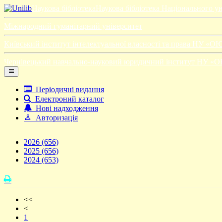
Наукова бібліотека
Наукова бібліотека Національного у
Міжнародний гуманітарний університет
Київський інститут інтелектуальної власності та права НУ «О
Чернівецький навчально-науковий юридичний інститут НУ «
Періодичні видання
Електроний каталог
Нові надходження
Авторизація
2026
(656)
2025
(656)
2024
(653)
<<
<
1