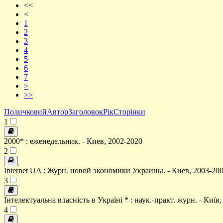
<<
<
1
2
3
4
5
6
7
>
>>
Поличковий
Автор
Заголовок
Рік
Сторінки
1
2000* : еженедельник. - Киев, 2002-2020
2
Internet UA : Журн. новой экономики Украины. - Киев, 2003-20
3
Інтелектуальна власність в Україні * : наук.-практ. журн. - Київ,
4