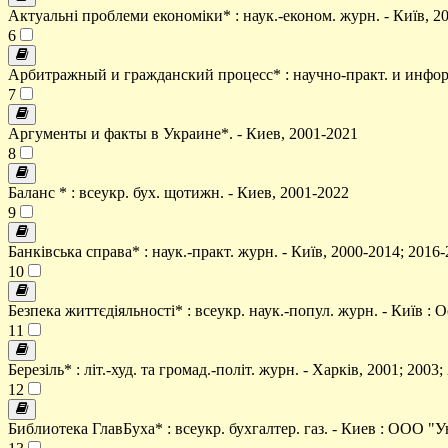
Актуальні проблеми економіки* : наук.-економ. журн. - Київ, 2
6
Арбитражный и гражданский процесс* : научно-практ. и информ.
7
Аргументы и факты в Украине*. - Киев, 2001-2021
8
Баланс * : всеукр. бух. щотижн. - Киев, 2001-2022
9
Банківська справа* : наук.-практ. журн. - Київ, 2000-2014; 2016
10
Безпека життєдіяльності* : всеукр. наук.-попул. журн. - Київ : 
11
Березіль* : літ.-худ. та громад.-політ. журн. - Харків, 2001; 2003
12
Библиотека ГлавБуха* : всеукр. бухгалтер. газ. - Киев : ООО "