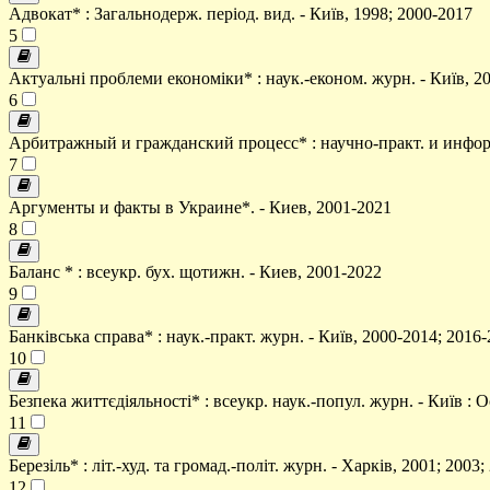
Адвокат* : Загальнодерж. період. вид. - Київ, 1998; 2000-2017
5
Актуальні проблеми економіки* : наук.-економ. журн. - Київ, 2
6
Арбитражный и гражданский процесс* : научно-практ. и информ.
7
Аргументы и факты в Украине*. - Киев, 2001-2021
8
Баланс * : всеукр. бух. щотижн. - Киев, 2001-2022
9
Банківська справа* : наук.-практ. журн. - Київ, 2000-2014; 2016
10
Безпека життєдіяльності* : всеукр. наук.-попул. журн. - Київ : 
11
Березіль* : літ.-худ. та громад.-політ. журн. - Харків, 2001; 2003
12