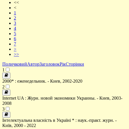
<<
<
1
2
3
4
5
6
7
>
>>
Поличковий
Автор
Заголовок
Рік
Сторінки
1
2000* : еженедельник. - Киев, 2002-2020
2
Internet UA : Журн. новой экономики Украины. - Киев, 2003-
2008
3
Інтелектуальна власність в Україні * : наук.-практ. журн. -
Київ, 2000 - 2022