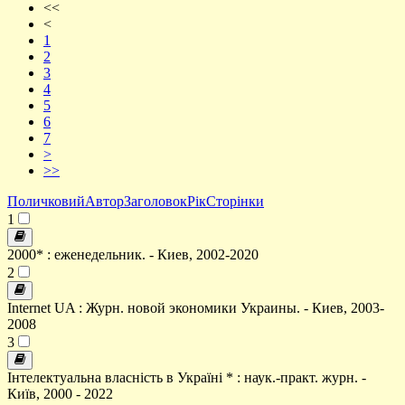
<<
<
1
2
3
4
5
6
7
>
>>
Поличковий
Автор
Заголовок
Рік
Сторінки
1
2000* : еженедельник. - Киев, 2002-2020
2
Internet UA : Журн. новой экономики Украины. - Киев, 2003-
2008
3
Інтелектуальна власність в Україні * : наук.-практ. журн. -
Київ, 2000 - 2022