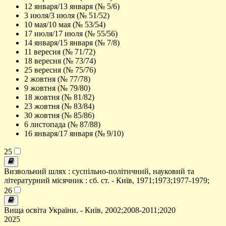
12 января/13 января (№ 5/6)
3 июля/3 июля (№ 51/52)
10 мая/10 мая (№ 53/54)
17 июля/17 июля (№ 55/56)
14 января/15 января (№ 7/8)
11 вересня (№ 71/72)
18 вересня (№ 73/74)
25 вересня (№ 75/76)
2 жовтня (№ 77/78)
9 жовтня (№ 79/80)
18 жовтня (№ 81/82)
23 жовтня (№ 83/84)
30 жовтня (№ 85/86)
6 листопада (№ 87/88)
16 января/17 января (№ 9/10)
25
Визвольний шлях : суспільно-політичний, науковий та
літературний місячник : сб. ст. - Київ, 1971;1973;1977-1979;
26
Вища освіта України. - Київ, 2002;2008-2011;2020
2025