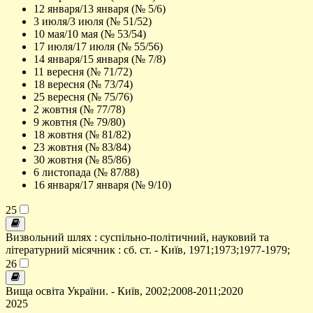
12 января/13 января (№ 5/6)
3 июля/3 июля (№ 51/52)
10 мая/10 мая (№ 53/54)
17 июля/17 июля (№ 55/56)
14 января/15 января (№ 7/8)
11 вересня (№ 71/72)
18 вересня (№ 73/74)
25 вересня (№ 75/76)
2 жовтня (№ 77/78)
9 жовтня (№ 79/80)
18 жовтня (№ 81/82)
23 жовтня (№ 83/84)
30 жовтня (№ 85/86)
6 листопада (№ 87/88)
16 января/17 января (№ 9/10)
25
Визвольний шлях : суспільно-політичний, науковий та
літературний місячник : сб. ст. - Київ, 1971;1973;1977-1979;
26
Вища освіта України. - Київ, 2002;2008-2011;2020
2025