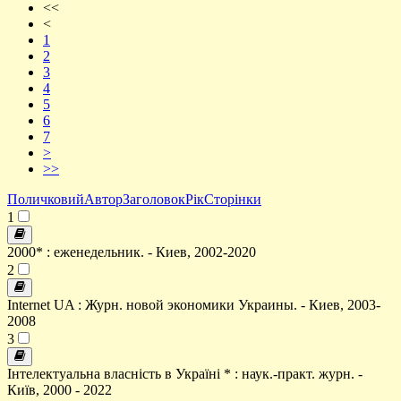
<<
<
1
2
3
4
5
6
7
>
>>
Поличковий
Автор
Заголовок
Рік
Сторінки
1
2000* : еженедельник. - Киев, 2002-2020
2
Internet UA : Журн. новой экономики Украины. - Киев, 2003-
2008
3
Інтелектуальна власність в Україні * : наук.-практ. журн. -
Київ, 2000 - 2022