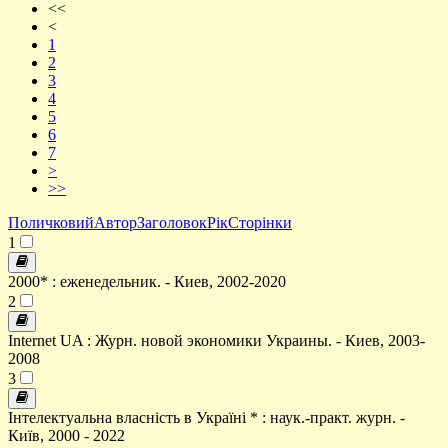
<<
<
1
2
3
4
5
6
7
>
>>
Поличковий
Автор
Заголовок
Рік
Сторінки
1
2000* : еженедельник. - Киев, 2002-2020
2
Internet UA : Журн. новой экономики Украины. - Киев, 2003-
2008
3
Інтелектуальна власність в Україні * : наук.-практ. журн. -
Київ, 2000 - 2022