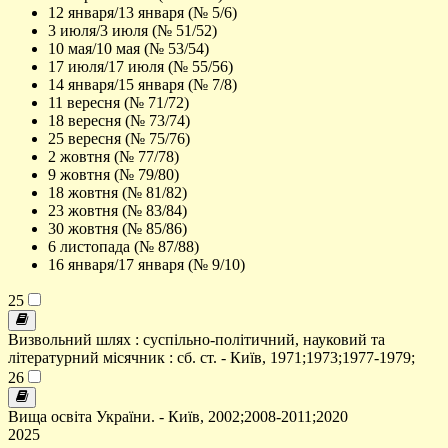
12 января/13 января (№ 5/6)
3 июля/3 июля (№ 51/52)
10 мая/10 мая (№ 53/54)
17 июля/17 июля (№ 55/56)
14 января/15 января (№ 7/8)
11 вересня (№ 71/72)
18 вересня (№ 73/74)
25 вересня (№ 75/76)
2 жовтня (№ 77/78)
9 жовтня (№ 79/80)
18 жовтня (№ 81/82)
23 жовтня (№ 83/84)
30 жовтня (№ 85/86)
6 листопада (№ 87/88)
16 января/17 января (№ 9/10)
25
Визвольний шлях : суспільно-політичний, науковий та
літературний місячник : сб. ст. - Київ, 1971;1973;1977-1979;
26
Вища освіта України. - Київ, 2002;2008-2011;2020
2025