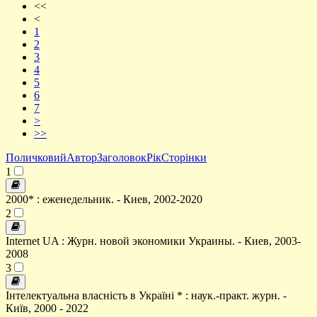
<<
<
1
2
3
4
5
6
7
>
>>
Поличковий
Автор
Заголовок
Рік
Сторінки
1
2000* : еженедельник. - Киев, 2002-2020
2
Internet UA : Журн. новой экономики Украины. - Киев, 2003-
2008
3
Інтелектуальна власність в Україні * : наук.-практ. журн. -
Київ, 2000 - 2022