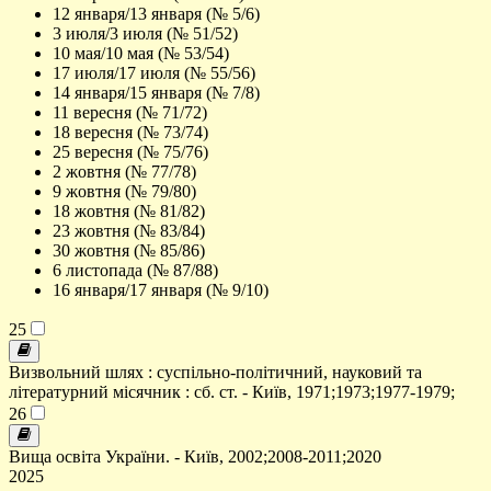
12 января/13 января (№ 5/6)
3 июля/3 июля (№ 51/52)
10 мая/10 мая (№ 53/54)
17 июля/17 июля (№ 55/56)
14 января/15 января (№ 7/8)
11 вересня (№ 71/72)
18 вересня (№ 73/74)
25 вересня (№ 75/76)
2 жовтня (№ 77/78)
9 жовтня (№ 79/80)
18 жовтня (№ 81/82)
23 жовтня (№ 83/84)
30 жовтня (№ 85/86)
6 листопада (№ 87/88)
16 января/17 января (№ 9/10)
25
Визвольний шлях : суспільно-політичний, науковий та
літературний місячник : сб. ст. - Київ, 1971;1973;1977-1979;
26
Вища освіта України. - Київ, 2002;2008-2011;2020
2025