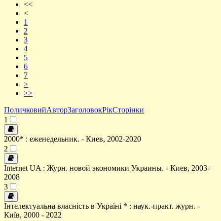
<<
<
1
2
3
4
5
6
7
>
>>
Поличковий
Автор
Заголовок
Рік
Сторінки
1
2000* : еженедельник. - Киев, 2002-2020
2
Internet UA : Журн. новой экономики Украины. - Киев, 2003-
2008
3
Інтелектуальна власність в Україні * : наук.-практ. журн. -
Київ, 2000 - 2022