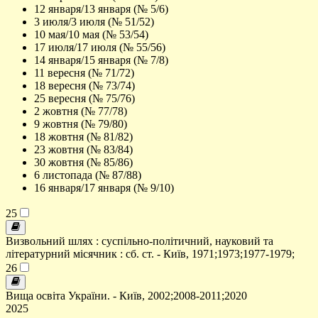
12 января/13 января (№ 5/6)
3 июля/3 июля (№ 51/52)
10 мая/10 мая (№ 53/54)
17 июля/17 июля (№ 55/56)
14 января/15 января (№ 7/8)
11 вересня (№ 71/72)
18 вересня (№ 73/74)
25 вересня (№ 75/76)
2 жовтня (№ 77/78)
9 жовтня (№ 79/80)
18 жовтня (№ 81/82)
23 жовтня (№ 83/84)
30 жовтня (№ 85/86)
6 листопада (№ 87/88)
16 января/17 января (№ 9/10)
25
Визвольний шлях : суспільно-політичний, науковий та
літературний місячник : сб. ст. - Київ, 1971;1973;1977-1979;
26
Вища освіта України. - Київ, 2002;2008-2011;2020
2025