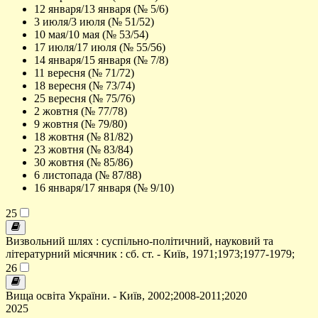
12 января/13 января (№ 5/6)
3 июля/3 июля (№ 51/52)
10 мая/10 мая (№ 53/54)
17 июля/17 июля (№ 55/56)
14 января/15 января (№ 7/8)
11 вересня (№ 71/72)
18 вересня (№ 73/74)
25 вересня (№ 75/76)
2 жовтня (№ 77/78)
9 жовтня (№ 79/80)
18 жовтня (№ 81/82)
23 жовтня (№ 83/84)
30 жовтня (№ 85/86)
6 листопада (№ 87/88)
16 января/17 января (№ 9/10)
25
Визвольний шлях : суспільно-політичний, науковий та
літературний місячник : сб. ст. - Київ, 1971;1973;1977-1979;
26
Вища освіта України. - Київ, 2002;2008-2011;2020
2025