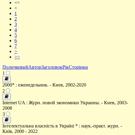
<<
<
1
2
3
4
5
6
7
>
>>
Поличковий
Автор
Заголовок
Рік
Сторінки
1
2000* : еженедельник. - Киев, 2002-2020
2
Internet UA : Журн. новой экономики Украины. - Киев, 2003-
2008
3
Інтелектуальна власність в Україні * : наук.-практ. журн. -
Київ, 2000 - 2022