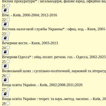
Вісник прокуратури* : загальнодерж. фахове юрид. офіційне вид
21
Віче. - Київ, 2000-2004; 2012-2016
22
Вестник налоговой службы Украины* : офиц. изд. - Киев, 2001-
23
Вечерние вести. - Киев, 2003-2013
24
Вечерняя Одесса* : общ.-полит. регион. газ. - Одесса, 2002-2025
25
Визвольний шлях : суспільно-політичний, науковий та літературн
26
Вища освіта України. - Київ, 2002;2008-2011;2020
27
Вища освіта України : теорет. та наук.-метод. часопис. - Київ, 2
28