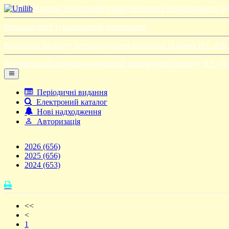
Наукова бібліотека
Наукова бібліотека Національного у
Міжнародний гуманітарний університет
Київський інститут інтелектуальної власності та права НУ «О
Чернівецький навчально-науковий юридичний інститут НУ «
Періодичні видання
Електроний каталог
Нові надходження
Авторизація
2026
(656)
2025
(656)
2024
(653)
<<
<
1