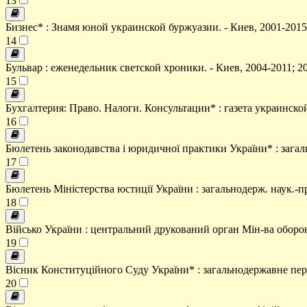
13
Бизнес* : Знамя юной украинской буржуазии. - Киев, 2001-2015
14
Бульвар : еженедельник светской хроники. - Киев, 2004-2011; 2
15
Бухгалтерия: Право. Налоги. Консультации* : газета украинской
16
Бюлетень законодавства і юридичної практики України* : загаль
17
Бюлетень Міністерства юстиції України : загальнодерж. наук.-пр
18
Військо України : центральний друкований орган Мін-ва оборон
19
Вісник Конституційного Суду України* : загальнодержавне пері
20