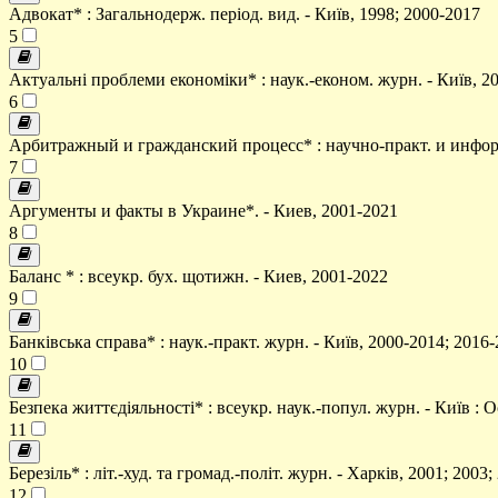
Адвокат* : Загальнодерж. період. вид. - Київ, 1998; 2000-2017
5
Актуальні проблеми економіки* : наук.-економ. журн. - Київ, 2
6
Арбитражный и гражданский процесс* : научно-практ. и информ.
7
Аргументы и факты в Украине*. - Киев, 2001-2021
8
Баланс * : всеукр. бух. щотижн. - Киев, 2001-2022
9
Банківська справа* : наук.-практ. журн. - Київ, 2000-2014; 2016
10
Безпека життєдіяльності* : всеукр. наук.-попул. журн. - Київ : 
11
Березіль* : літ.-худ. та громад.-політ. журн. - Харків, 2001; 2003
12