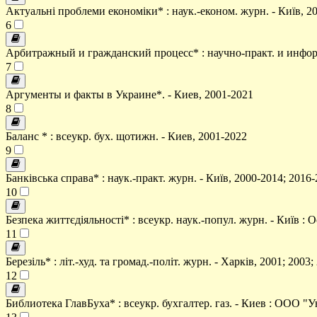
Актуальні проблеми економіки* : наук.-економ. журн. - Київ, 2
6
Арбитражный и гражданский процесс* : научно-практ. и информ.
7
Аргументы и факты в Украине*. - Киев, 2001-2021
8
Баланс * : всеукр. бух. щотижн. - Киев, 2001-2022
9
Банківська справа* : наук.-практ. журн. - Київ, 2000-2014; 2016
10
Безпека життєдіяльності* : всеукр. наук.-попул. журн. - Київ : 
11
Березіль* : літ.-худ. та громад.-політ. журн. - Харків, 2001; 2003
12
Библиотека ГлавБуха* : всеукр. бухгалтер. газ. - Киев : ООО "