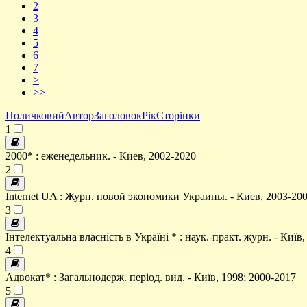
2
3
4
5
6
7
>
>>
Поличковий
Автор
Заголовок
Рік
Сторінки
1
2000* : еженедельник. - Киев, 2002-2020
2
Internet UA : Журн. новой экономики Украины. - Киев, 2003-20
3
Інтелектуальна власність в Україні * : наук.-практ. журн. - Київ,
4
Адвокат* : Загальнодерж. період. вид. - Київ, 1998; 2000-2017
5