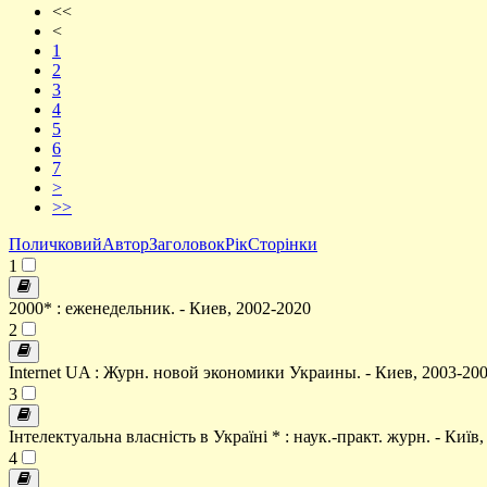
<<
<
1
2
3
4
5
6
7
>
>>
Поличковий
Автор
Заголовок
Рік
Сторінки
1
2000* : еженедельник. - Киев, 2002-2020
2
Internet UA : Журн. новой экономики Украины. - Киев, 2003-20
3
Інтелектуальна власність в Україні * : наук.-практ. журн. - Київ,
4